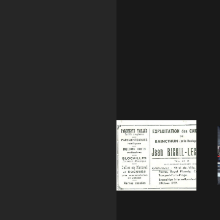
d’extraction
de la pierre.
En 1974,
l’entreprise
familiale se
diversifie.
Philippe
RIGAIL,
accompagné
de son frère
Dominique,
crée un ateli
de marbrerie
et se lance
dans la taille