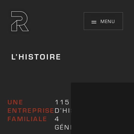
MENU
L’HISTOIRE
UNE
115 ANS
ENTREPRISE
D’HISTOIRE,
L’entreprise 
FAMILIALE
4
été créée en
GÉNÉRATIONS
1909 par